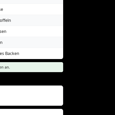
se
offeln
isen
en
ßes Backen
en an.