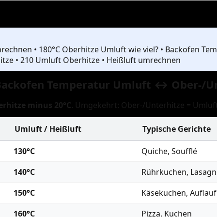
rechnen • 180°C Oberhitze Umluft wie viel? • Backofen Tem
itze • 210 Umluft Oberhitze • Heißluft umrechnen
: Backofen Temperatur Umluft ↔ Ober-/U
erhitze minus 20°C
. Umgekehrt: Ober-/Unterhitze = Umluft
Umluft / Heißluft
Typische Gerichte
130°C
Quiche, Soufflé
140°C
Rührkuchen, Lasagn
150°C
Käsekuchen, Auflauf
160°C
Pizza, Kuchen