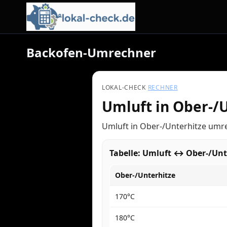
Backofen-Umrechner
LOKAL-CHECK
RECHNER
Umluft in Ober-/
Umluft in Ober-/Unterhitze umre
Tabelle: Umluft ↔ Ober-/Unt
Ober-/Unterhitze
170°C
180°C