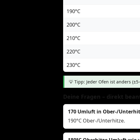
190°C
200°C
210°C
220°C
230°C
💡 Tipp: Jeder Ofen ist anders (±
Deine Fragen – direkt bean
170 Umluft in Ober-/Unterhi
190°C Ober-/Unterhitze.
180°C Oberhitze Umluft wie v