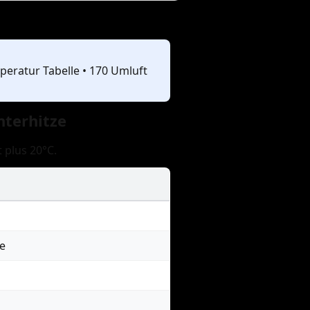
peratur Tabelle • 170 Umluft
nterhitze
 plus 20°C.
e