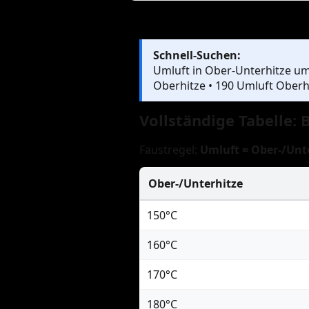
Schnell-Suchen:
Umluft in Ober-Unterhitze um
Oberhitze • 190 Umluft Oberh
Vollständige Tabelle
Faustregel:
Umluft = Ober-/Unt
Ober-/Unterhitze
150°C
160°C
170°C
180°C