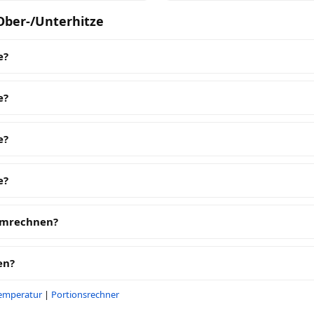
Ober-/Unterhitze
e?
e?
e?
e?
 umrechnen?
en?
emperatur
|
Portionsrechner