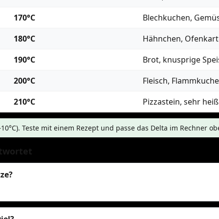
170°C
Blechkuchen, Gemü
180°C
Hähnchen, Ofenkart
190°C
Brot, knusprige Spe
200°C
Fleisch, Flammkuch
210°C
Pizzastein, sehr hei
5–10°C). Teste mit einem Rezept und passe das Delta im Rechner ob
twortet
tze?
iel?