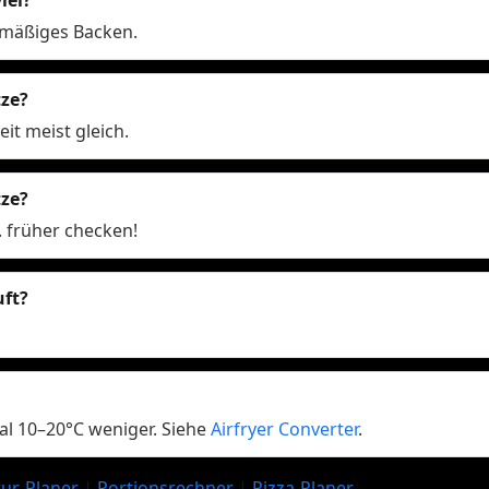
chmäßiges Backen.
tze?
it meist gleich.
tze?
. früher checken!
uft?
al 10–20°C weniger. Siehe
Airfryer Converter
.
ur-Planer
|
Portionsrechner
|
Pizza-Planer