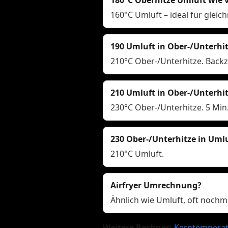
160°C Umluft – ideal für glei
190 Umluft in Ober-/Unterhi
210°C Ober-/Unterhitze. Backze
210 Umluft in Ober-/Unterhi
230°C Ober-/Unterhitze. 5 Min
230 Ober-/Unterhitze in Uml
210°C Umluft.
Airfryer Umrechnung?
Ähnlich wie Umluft, oft nochm
Weitere Rechner:
Kerntemperat