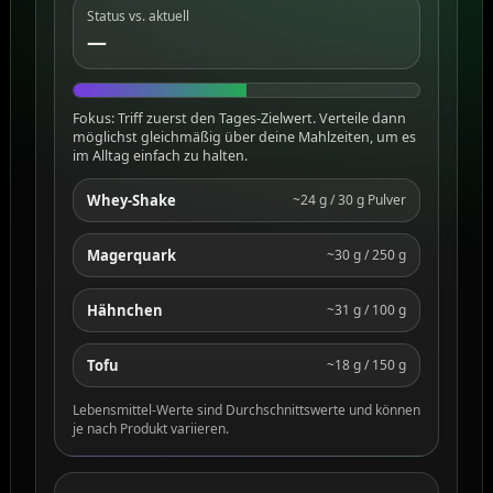
Status vs. aktuell
—
Fokus: Triff zuerst den Tages-Zielwert. Verteile dann
möglichst gleichmäßig über deine Mahlzeiten, um es
im Alltag einfach zu halten.
Whey-Shake
~24 g / 30 g Pulver
Magerquark
~30 g / 250 g
Hähnchen
~31 g / 100 g
Tofu
~18 g / 150 g
Lebensmittel-Werte sind Durchschnittswerte und können
je nach Produkt variieren.