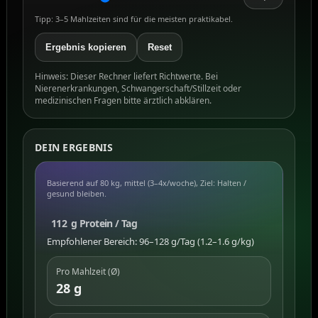
Tipp: 3–5 Mahlzeiten sind für die meisten praktikabel.
Ergebnis kopieren
Reset
Hinweis: Dieser Rechner liefert Richtwerte. Bei
Nierenerkrankungen, Schwangerschaft/Stillzeit oder
medizinischen Fragen bitte ärztlich abklären.
DEIN ERGEBNIS
Basierend auf 80 kg, mittel (3–4x/woche), Ziel: Halten /
gesund bleiben.
112
g Protein / Tag
Empfohlener Bereich: 96–128 g/Tag (1.2–1.6 g/kg)
Pro Mahlzeit (Ø)
28 g