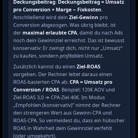
Deckungsbeitrag
:
Deckungsbeitrag = Umsatz
pro Conversion × Marge − Fixkosten
.
Anschließend wird dein
Ziel-Gewinn
pro
Conversion abgezogen. Was übrig bleibt, ist
der
maximal erlaubte CPA
, damit du nach Ads
noch dein Gewinnziel erreichst. Das ist bewusst
konservativ: Er zwingt dich, nicht nur „Umsatz“
zu kaufen, sondern
profitablen
Umsatz.
Zusätzlich kannst du einen
Ziel-ROAS
vorgeben. Der Rechner leitet daraus einen
ROAS-basierten CPA ab:
CPA = Umsatz pro
Conversion / ROAS
. Beispiel: 120€ AOV und
Ziel-ROAS 3,0 ⇒ CPA-Ziel 40€. Im Modus
„Empfohlen (konservativ)“ nimmt der Rechner
den strengeren Wert aus Gewinn-CPA und
ROAS-CPA. So vermeidest du, dass ein hübscher
ROAS in Wahrheit dein Gewinnziel verfehlt
(oder umgekehrt).