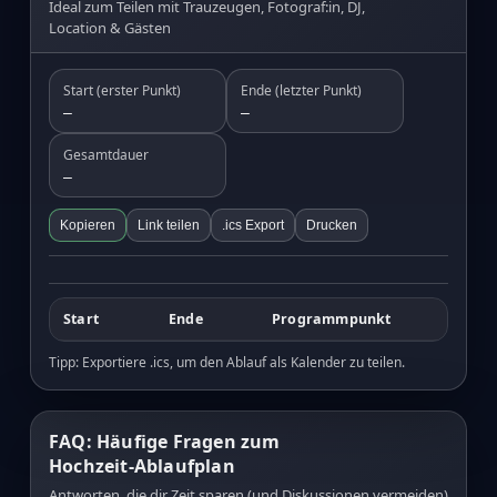
Ideal zum Teilen mit Trauzeugen, Fotograf:in, DJ,
Location & Gästen
Start (erster Punkt)
Ende (letzter Punkt)
—
—
Gesamtdauer
—
Kopieren
Link teilen
.ics Export
Drucken
Start
Ende
Programmpunkt
Tipp: Exportiere .ics, um den Ablauf als Kalender zu teilen.
FAQ: Häufige Fragen zum
Hochzeit‑Ablaufplan
Antworten, die dir Zeit sparen (und Diskussionen vermeiden)