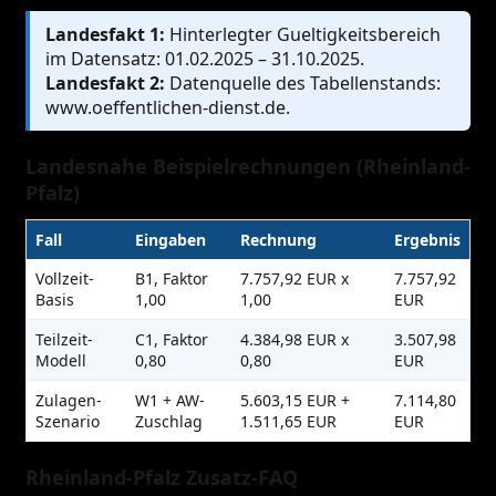
Landesfakt 1:
Hinterlegter Gueltigkeitsbereich
im Datensatz: 01.02.2025 – 31.10.2025.
Landesfakt 2:
Datenquelle des Tabellenstands:
www.oeffentlichen-dienst.de.
Landesnahe Beispielrechnungen (Rheinland-
Pfalz)
Fall
Eingaben
Rechnung
Ergebnis
Vollzeit-
B1, Faktor
7.757,92 EUR x
7.757,92
Basis
1,00
1,00
EUR
Teilzeit-
C1, Faktor
4.384,98 EUR x
3.507,98
Modell
0,80
0,80
EUR
Zulagen-
W1 + AW-
5.603,15 EUR +
7.114,80
Szenario
Zuschlag
1.511,65 EUR
EUR
Rheinland-Pfalz Zusatz-FAQ