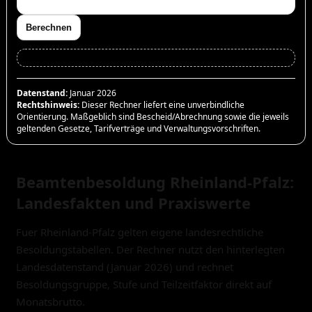
Berechnen
Datenstand:
Januar 2026
Rechtshinweis:
Dieser Rechner liefert eine unverbindliche
Orientierung. Maßgeblich sind Bescheid/Abrechnung sowie die jeweils
geltenden Gesetze, Tarifverträge und Verwaltungsvorschriften.
Beamtenbesoldung Rheinland-Pfalz:
Landesfakten und Praxiswerte
Fuer Rheinland-Pfalz gelten eigene landesrechtliche
Besoldungstabellen. Der Rechner nutzt den hinterlegten
Landesdatenstand (Januar 2026) und rechnet
Besoldungsgruppe, Stufe und Teilzeitfaktor direkt auf
Monatsbrutto.