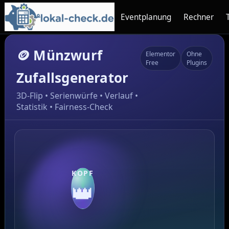
Eventplanung
Rechner
🪙 Münzwurf
Elementor
Ohne
Free
Plugins
Zufallsgenerator
3D‑Flip • Serienwürfe • Verlauf •
Statistik • Fairness‑Check
KOPF
ZAHL
👑
🔢