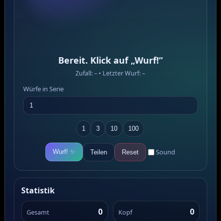
Bereit. Klick auf „Wurf!“
Zufall: – • Letzter Wurf: –
Würfe in Serie
1
3
10
100
Sound
Wurf! ✨
Teilen
Reset
Statistik
0
0
Gesamt
Kopf