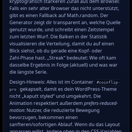
kryptografisch stärkeren Zufall aus dem Browser.
Falls ein sehr alter Browser das nicht unterstützt,
gibt es einen Fallback auf Math.random. Der
Generator zeigt dir transparent an, welche Quelle
genutzt wurde, und schreibt einen Zeitstempel
zum letzten Wurf. Die Balken in der Statistik
visualisieren die Verteilung, damit du auf einen
Blick siehst, ob du gerade eine Kopf‑ oder
Zahl‑Phase hast. „Streak“ bedeutet: Wie oft kam
dasselbe Ergebnis in Folge (aktuell) und was war
die längste Serie.
Design‑Hinweis: Alles ist im Container
#coinflip-
gekapselt, damit es dein WordPress‑Theme
pro
nicht „kaputt styled“ und umgekehrt. Die
Animation respektiert außerdem
prefers-reduced-
motion
: Nutzer, die reduzierte Bewegung
bevorzugen, bekommen einen
sanfteren/sofortigen Ablauf. Wenn du das Layout
anpassen willst, ändere oben in den CSS‑Variablen