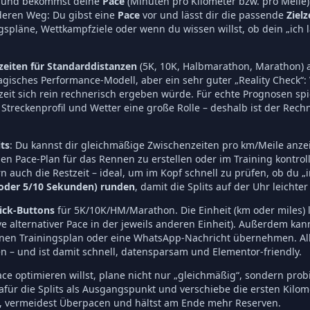
 und bekommst deine
Pace
(Minuten pro Kilometer bzw. pro Meile)
deren Weg: Du gibst eine
Pace
vor und lässt dir die passende
Zielz
ngspläne, Wettkampfziele oder wenn du wissen willst, ob dein „ich l
lzeiten für Standarddistanzen
(5K, 10K, Halbmarathon, Marathon) a
agisches Performance-Modell, aber ein sehr guter „Reality Check“: 
zeit sich rein rechnerisch ergeben würde. Für echte Prognosen spi
Streckenprofil und Wetter eine große Rolle – deshalb ist der Rec
its
: Du kannst dir gleichmäßige Zwischenzeiten pro km/Meile anzei
inen Pace-Plan für das Rennen zu erstellen oder im Training kontroll
n auch die Restzeit – ideal, um im Kopf schnell zu prüfen, ob du „i
oder 5/10 Sekunden) runden
, damit die Splits auf der Uhr leichte
ick-Buttons
für 5K/10K/HM/Marathon. Die Einheit (km oder miles) l
ve alternativer Pace in der jeweils anderen Einheit). Außerdem kan
einen Trainingsplan oder eine WhatsApp-Nachricht übernehmen. All
en – und ist damit schnell, datensparsam und Elementor-friendly.
 optimieren willst, plane nicht nur „gleichmäßig“, sondern pro
dafür die Splits als Ausgangspunkt und verschiebe die ersten Kil
 an, vermeidest Überpacen und hältst am Ende mehr Reserven.