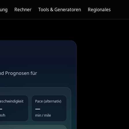
nung
Rechner
Tools & Generatoren
Regionales
)
und Prognosen für
eschwindigkeit
Pace (alternativ)
—
—
m/h
min / mile