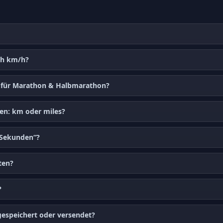
ch km/h?
en für Marathon & Halbmarathon?
zen: km oder miles?
 Sekunden“?
ten?
?
espeichert oder versendet?