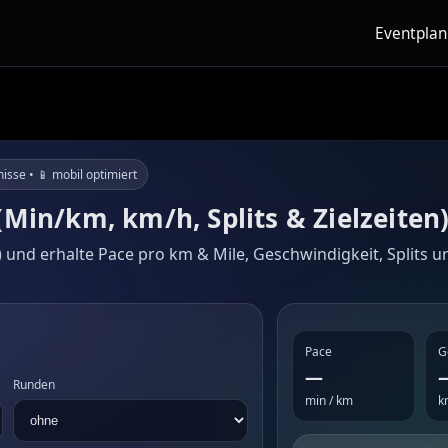
Eventpla
nisse • 📱 mobil optimiert
Min/km, km/h, Splits & Zielzeiten
e) und erhalte Pace pro km & Mile, Geschwindigkeit, Splits 
Pace
G
—
Runden
min / km
k