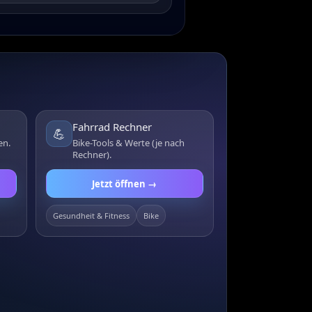
Fahrrad Rechner
💪
en.
Bike-Tools & Werte (je nach
Rechner).
Jetzt öffnen →
Gesundheit & Fitness
Bike