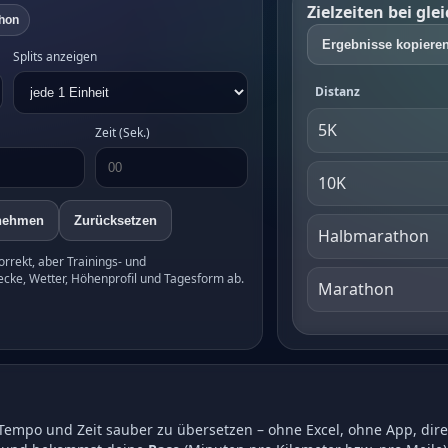
Zielzeiten bei gle
hon
Ergebnisse kopiere
Splits anzeigen
Distanz
5K
Zeit (Sek.)
10K
nehmen
Zurücksetzen
Halbmarathon
rrekt, aber Trainings- und
ecke, Wetter, Höhenprofil und Tagesform ab.
Marathon
, Tempo und Zeit sauber zu übersetzen – ohne Excel, ohne App, dir