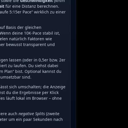
 sowie die
Geschwindigkeit
(km/h
eit
für eine Distanz berechnen.
aufe 5:15er Pace“ wirklich zu einer
uf Basis der gleichen
Wenn deine 10K-Pace stabil ist,
elen natürlich Faktoren wie
hner bewusst transparent und
gen lassen (oder in 0,5er bzw. 2er
iert zu laufen. Du siehst dabei
m Plan“ bist. Optional kannst du
r umsetzbar sind.
ässt sich umschalten; die Anzeige
nst du die Ergebnisse per Klick
es läuft lokal im Browser – ohne
biere auch
negative Splits
(zweite
ometer um ein paar Sekunden nach