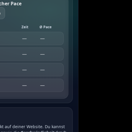
icher Pace
n
Zeit
Ø Pace
—
—
—
—
—
—
—
—
ekt auf deiner Website. Du kannst