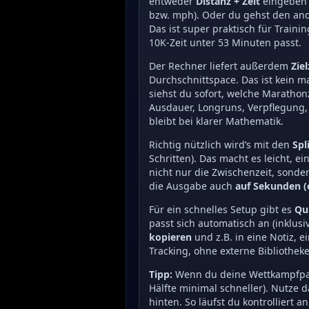
entweder
Distanz + Zeit
eingeben
bzw. mph). Oder du gehst den an
Das ist super praktisch für Traini
10K-Zeit unter 53 Minuten passt.
Der Rechner liefert außerdem
Zie
Durchschnittspace. Das ist kein m
siehst du sofort, welche Marathon
Ausdauer, Longruns, Verpflegung, 
bleibt bei klarer Mathematik.
Richtig nützlich wird’s mit den
Spl
Schritten). Das macht es leicht, e
nicht nur die Zwischenzeit, sonder
die Ausgabe auch
auf Sekunden (
Für ein schnelles Setup gibt es
Qu
passt sich automatisch an (inklusi
kopieren
und z.B. in eine Notiz, 
Tracking, ohne externe Bibliothek
Tipp:
Wenn du deine Wettkampfpace
Hälfte minimal schneller). Nutze 
hinten. So läufst du kontrolliert