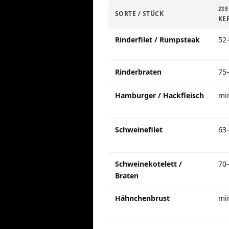
ZIE
SORTE / STÜCK
KE
Rinderfilet / Rumpsteak
52
Rinderbraten
75
Hamburger / Hackfleisch
mi
Schweinefilet
63
Schweinekotelett /
70
Braten
Hähnchenbrust
mi