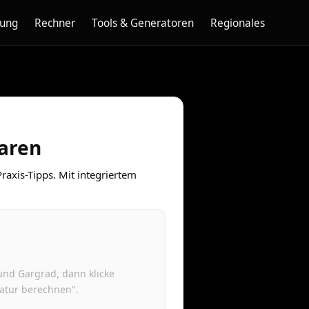
nung
Rechner
Tools & Generatoren
Regionales
garen
raxis-Tipps. Mit integriertem
und Gargrad, dann klicke
atur berechnen".