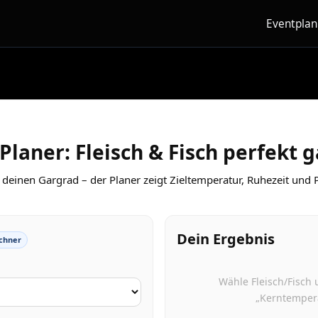
Eventpla
laner: Fleisch & Fisch perfekt 
 deinen Gargrad – der Planer zeigt Zieltemperatur, Ruhezeit und P
Dein Ergebnis
chner
Wähle Fleisch/Fisch 
„Kerntemper