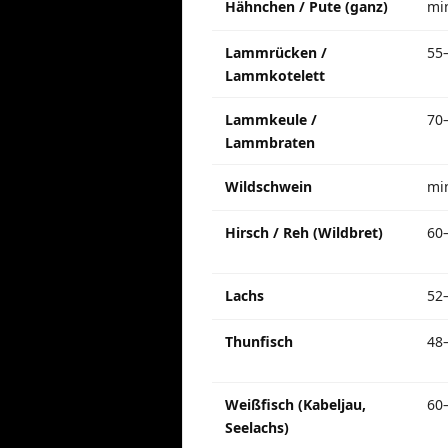
Hähnchen / Pute (ganz)
mi
Lammrücken /
55
Lammkotelett
Lammkeule /
70
Lammbraten
Wildschwein
mi
Hirsch / Reh (Wildbret)
60
Lachs
52
Thunfisch
48
Weißfisch (Kabeljau,
60
Seelachs)