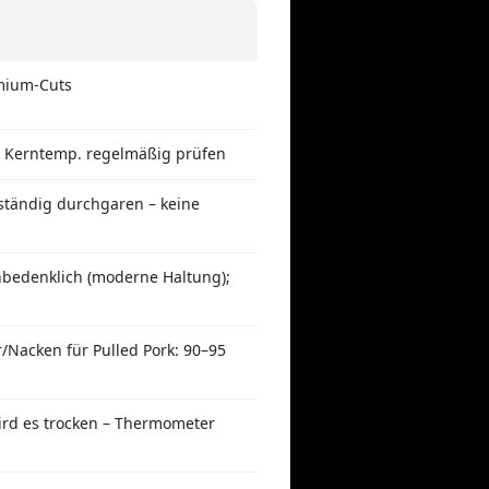
emium-Cuts
n; Kerntemp. regelmäßig prüfen
lständig durchgaren – keine
unbedenklich (moderne Haltung);
r/Nacken für Pulled Pork: 90–95
wird es trocken – Thermometer