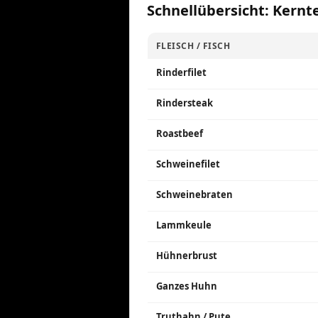
Schnellübersicht: Kern
FLEISCH / FISCH
Rinderfilet
Rindersteak
Roastbeef
Schweinefilet
Schweinebraten
Lammkeule
Hühnerbrust
Ganzes Huhn
Truthahn / Pute