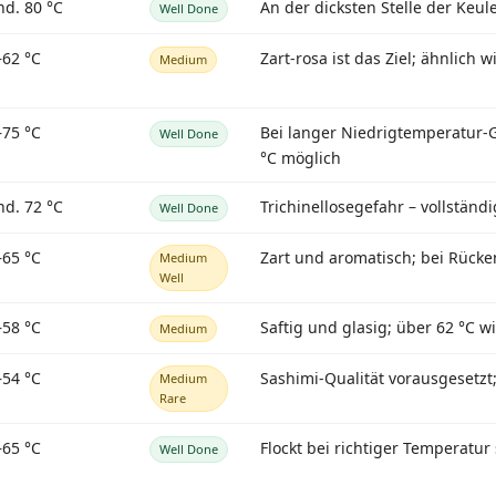
nd. 80 °C
An der dicksten Stelle der Keu
Well Done
–62 °C
Zart-rosa ist das Ziel; ähnlich
Medium
–75 °C
Bei langer Niedrigtemperatur-G
Well Done
°C möglich
nd. 72 °C
Trichinellosegefahr – vollständi
Well Done
–65 °C
Zart und aromatisch; bei Rücke
Medium
Well
–58 °C
Saftig und glasig; über 62 °C w
Medium
–54 °C
Sashimi-Qualität vorausgesetzt; 
Medium
Rare
–65 °C
Flockt bei richtiger Temperatur
Well Done