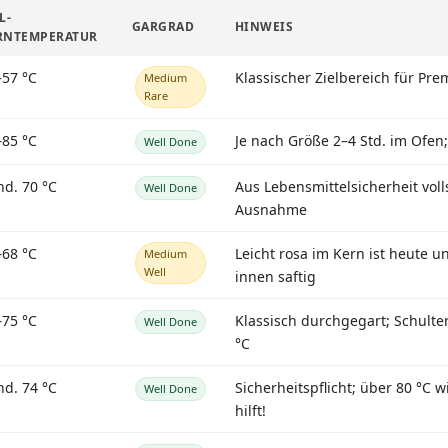
L-
GARGRAD
HINWEIS
RNTEMPERATUR
–57 °C
Klassischer Zielbereich für Pr
Medium
Rare
–85 °C
Je nach Größe 2–4 Std. im Ofe
Well Done
nd. 70 °C
Aus Lebensmittelsicherheit vol
Well Done
Ausnahme
–68 °C
Leicht rosa im Kern ist heute 
Medium
Well
innen saftig
–75 °C
Klassisch durchgegart; Schulte
Well Done
°C
nd. 74 °C
Sicherheitspflicht; über 80 °C 
Well Done
hilft!