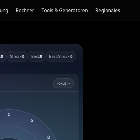
nung
Rechner
Tools & Generatoren
Regionales
:
0
Streak:
0
Best:
0
Best-Streak:
0
Fokus: –
C
G
D