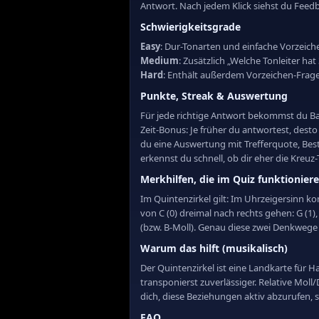
Antwort. Nach jedem Klick siehst du Feed
Schwierigkeitsgrade
Easy
: Dur-Tonarten und einfache Vorzeiche
Medium
: Zusätzlich „Welche Tonleiter h
Hard
: Enthält außerdem Vorzeichen-Frage
Punkte, Streak & Auswertung
Für jede richtige Antwort bekommst du Bas
Zeit-Bonus: Je früher du antwortest, dest
du eine Auswertung mit Trefferquote, Best
erkennst du schnell, ob dir eher die Kreu
Merkhilfen, die im Quiz funktionier
Im Quintenzirkel gilt: Im Uhrzeigersinn ko
von C (0) dreimal nach rechts gehen: G (1),
(bzw. B-Moll). Genau diese zwei Denkwege 
Warum das hilft (musikalisch)
Der Quintenzirkel ist eine Landkarte für H
transponierst zuverlässiger. Relative Moll
dich, diese Beziehungen aktiv abzurufen, s
FAQ