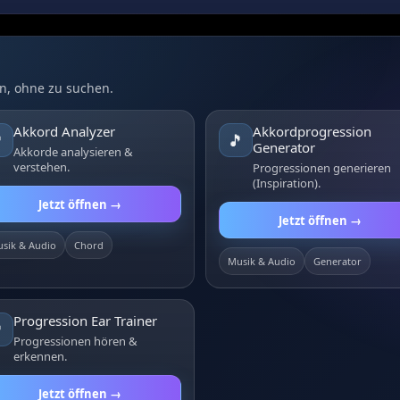
n, ohne zu suchen.
Akkord Analyzer
Akkordprogression

🎵
Generator
Akkorde analysieren &
verstehen.
Progressionen generieren
(Inspiration).
Jetzt öffnen →
Jetzt öffnen →
sik & Audio
Chord
Musik & Audio
Generator
Progression Ear Trainer

Progressionen hören &
erkennen.
Jetzt öffnen →