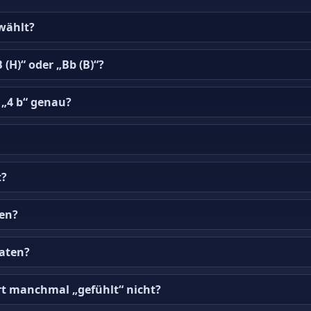
wählt?
H)“ oder „Bb (B)“?
 „4 b“ genau?
t?
ten?
Daten?
 manchmal „gefühlt“ nicht?