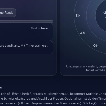
ue Runde
Ci
Eb
Modus:
bereit
Ab
C#
ale Landkarte. Mit Timer trainierst
Uhrzeigersinn = mehr
♯
, gege
Tonart wird die
er
er „Circle of Fifths“-Check für Praxis-Musiker:innen. Du bekommst Multiple-Ch
le Schwierigkeitsgrad und Anzahl der Fragen. Optional kannst du den Timer 
 trainieren (z.B. beim Improvisieren oder Transponieren). Drücke „Quiz star