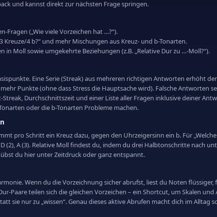
back und kannst direkt zur nächsten Frage springen.
n-Fragen („Wie viele Vorzeichen hat …?“).
at 3 Kreuze/4 b?“ und mehr Mischungen aus Kreuz- und b-Tonarten.
n in Moll sowie umgekehrte Beziehungen (z.B. „Relative Dur zu …-Moll?“).
ispunkte. Eine Serie (Streak) aus mehreren richtigen Antworten erhöht den 
o mehr Punkte (ohne dass Stress die Hauptsache wird). Falsche Antworten se
-Streak, Durchschnittszeit und einer Liste aller Fragen inklusive deiner An
z-Tonarten oder die b-Tonarten Probleme machen.
en
mmt pro Schritt ein Kreuz dazu, gegen den Uhrzeigersinn ein b. Für „Welche 
 D (2), A (3). Relative Moll findest du, indem du drei Halbtonschritte nach un
übst du hier unter Zeitdruck oder ganz entspannt.
armonie. Wenn du die Vorzeichnung sicher abrufst, liest du Noten flüssiger,
/Dur-Paare teilen sich die gleichen Vorzeichen – ein Shortcut, um Skalen un
tatt sie nur zu „wissen“. Genau dieses aktive Abrufen macht dich im Alltag sc