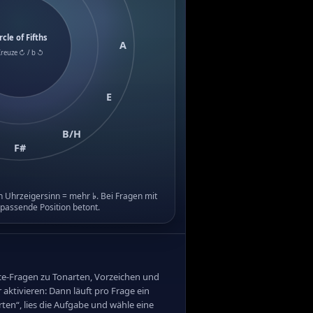
rcle of Fifths
A
Kreuze ↻ / b ↺
E
B/H
F#
n Uhrzeigersinn = mehr
♭
. Bei Fragen mit
 passende Position betont.
oice-Fragen zu Tonarten, Vorzeichen und
aktivieren: Dann läuft pro Frage ein
ten“, lies die Aufgabe und wähle eine