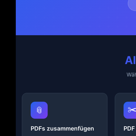
Al
Wäh
✂
📎
PDFs zusammenfügen
PDF 