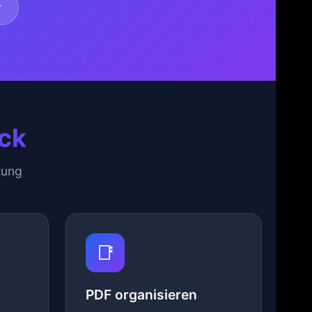
r
ick
tung
📑
PDF organisieren