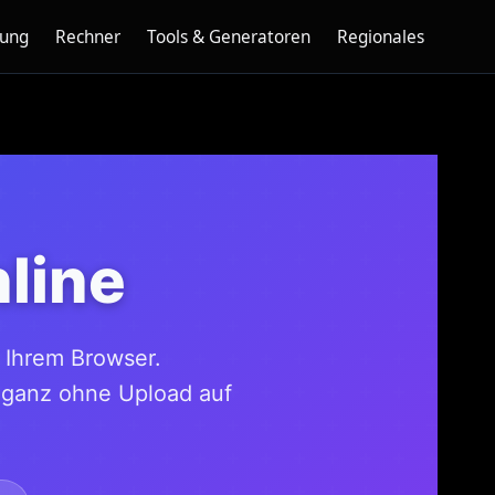
nung
Rechner
Tools & Generatoren
Regionales
line
n Ihrem Browser.
 ganz ohne Upload auf