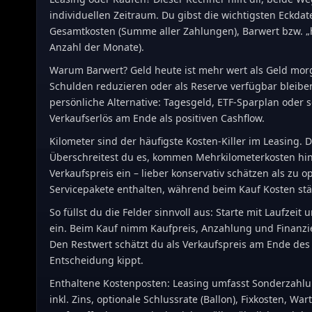
individuellen Zeitraum. Du gibst die wichtigsten Eckdate
Gesamtkosten (Summe aller Zahlungen), Barwert bzw. „h
Anzahl der Monate).
Warum Barwert? Geld heute ist mehr wert als Geld morg
Schulden reduzieren oder als Reserve verfügbar bleiben.
persönliche Alternative: Tagesgeld, ETF-Sparplan oder 
Verkaufserlös am Ende als positiven Cashflow.
Kilometer sind der häufigste Kosten-Killer im Leasing.
Überschreitest du es, kommen Mehrkilometerkosten hinzu
Verkaufspreis ein – lieber konservativ schätzen als zu 
Servicepakete enthalten, während beim Kauf Kosten st
So füllst du die Felder sinnvoll aus: Starte mit Laufze
ein. Beim Kauf nimm Kaufpreis, Anzahlung und Finanzier
Den Restwert schätzt du als Verkaufspreis am Ende des
Entscheidung kippt.
Enthaltene Kostenposten: Leasing umfasst Sonderzahlung
inkl. Zins, optionale Schlussrate (Ballon), Fixkosten, W