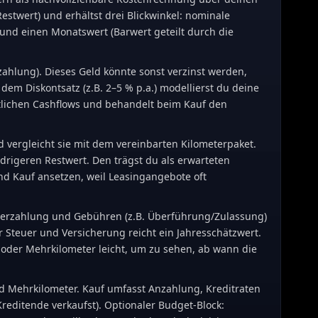
Restwert) und erhältst drei Blickwinkel: nominale
 und einen Monatswert (Barwert geteilt durch die
ahlung). Dieses Geld könnte sonst verzinst werden,
dem Diskontsatz (z.B. 2–5 % p.a.) modellierst du deine
natlichen Cashflows und behandelt beim Kauf den
d vergleicht sie mit dem vereinbarten Kilometerpaket.
drigeren Restwert. Den trägst du als erwarteten
und Kauf ansetzen, weil Leasingangebote oft
 Sonderzahlung und Gebühren (z.B. Überführung/Zulassung)
r Steuer und Versicherung reicht ein Jahresschätzwert.
 oder Mehrkilometer leicht, um zu sehen, ab wann die
nd Mehrkilometer. Kauf umfasst Anzahlung, Kreditraten
 Kreditende verkaufst). Optionaler Budget-Block: