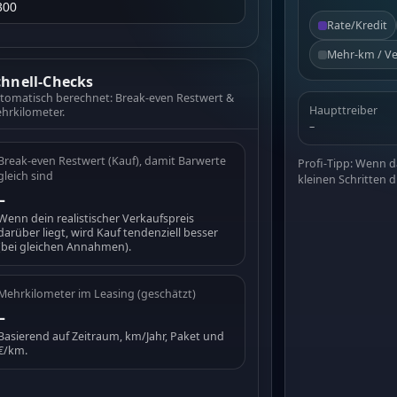
Rate/Kredit
Mehr-km / Ve
chnell-Checks
tomatisch berechnet: Break-even Restwert &
Haupttreiber
hrkilometer.
–
Break-even Restwert (Kauf), damit Barwerte
Profi-Tipp: Wenn d
gleich sind
kleinen Schritten 
–
Wenn dein realistischer Verkaufspreis
darüber liegt, wird Kauf tendenziell besser
(bei gleichen Annahmen).
Mehrkilometer im Leasing (geschätzt)
–
Basierend auf Zeitraum, km/Jahr, Paket und
€/km.