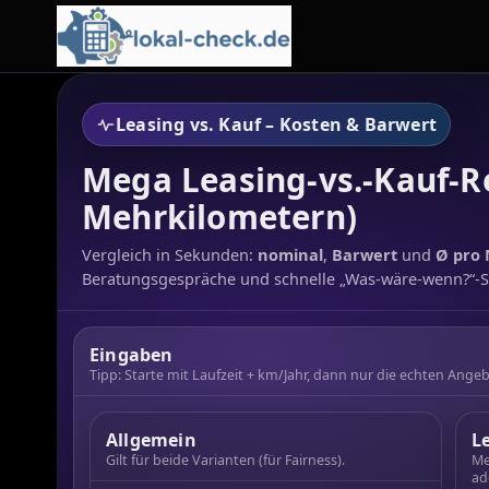
Leasing vs. Kauf – Kosten & Barwert
Mega Leasing-vs.-Kauf-Re
Mehrkilometern)
Vergleich in Sekunden:
nominal
,
Barwert
und
Ø pro
Beratungsgespräche und schnelle „Was-wäre-wenn?“-S
Eingaben
Tipp: Starte mit Laufzeit + km/Jahr, dann nur die echten Ange
Allgemein
L
Gilt für beide Varianten (für Fairness).
Me
ad