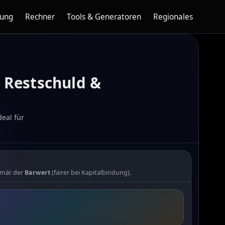
nung
Rechner
Tools & Generatoren
Regionales
 Restschuld &
eal für
imär der
Barwert
(fairer bei Kapitalbindung).