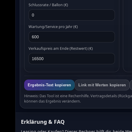
Schlussrate / Ballon (€)
Wartung/Service pro Jahr (€)
Verkaufspreis am Ende (Restwert) (€)
Ergebnis-Text kopieren
Link mit Werten kopieren
Hinweis: Das Tool ist eine Rechenhilfe. Vertragsdetails (Rüc
können das Ergebnis verändern.
Erklärung & FAQ
Leasing oder Kaufen? Dieser Rechner hilft dir, beide 