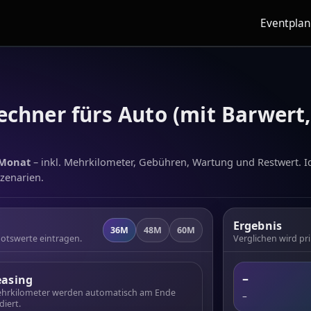
Eventpla
chner fürs Auto (mit Barwert,
 Monat
– inkl. Mehrkilometer, Gebühren, Wartung und Restwert. Id
zenarien.
Ergebnis
36M
48M
60M
botswerte eintragen.
Verglichen wird pr
–
easing
hrkilometer werden automatisch am Ende
–
diert.