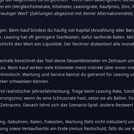
n ein (Vergleichsmonate, Kilometer, Leasingrate, Kaufpreis, Zins, 
eutiger Wert“ (Zahlungen abgezinst mit deiner Alternativrendite)
en. Beim Kauf bindest du häufig viel Kapital (Anzahlung oder Barz
 Leasing hat oft geringere Startkosten, dafür laufende Raten. Mit 
schlicht den Wert von Liquidität. Der Rechner diskontiert alle mo
 Deshalb berechnet das Tool deine Gesamtkilometer im Zeitraum un
. Beim Kauf wirken viele Kilometer meist indirekt über einen nie
optimistisch. Wartung und Service kannst du getrennt für Leasing 
ärker schwanken können.
it und realistischer Jahresfahrleistung. Trage beim Leasing Rate,
ungszins; wenn du eine Schlussrate hast, setze sie als Ballon. Fü
 Zeitraums. Danach lohnt sich das Szenario-Spiel: ändere Restwert
, Gebühren, Raten, Fixkosten, Wartung (falls nicht inkludiert) u
artung sowie Verkaufserlös am Ende (minus Restschuld, falls du vor