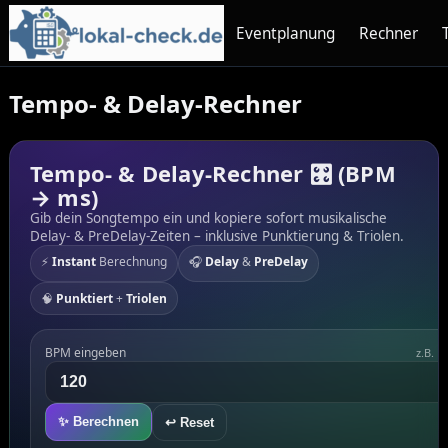
Eventplanung
Rechner
Tempo- & Delay-Rechner
Tempo- & Delay-Rechner 🎛️ (BPM
→ ms)
Gib dein Songtempo ein und kopiere sofort musikalische
Delay- & PreDelay-Zeiten – inklusive Punktierung & Triolen.
⚡
Instant
Berechnung
🎧
Delay
&
PreDelay
🧠
Punktiert
+
Triolen
BPM eingeben
z.B. 1
✨ Berechnen
↩︎ Reset