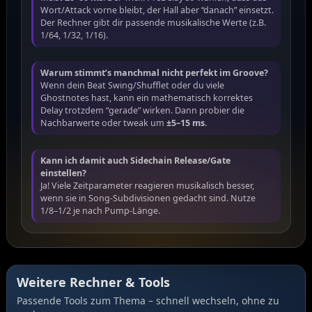
Wort/Attack vorne bleibt, der Hall aber “danach” einsetzt.
Der Rechner gibt dir passende musikalische Werte (z.B.
1/64, 1/32, 1/16).
Warum stimmt’s manchmal nicht perfekt im Groove?
Wenn dein Beat Swing/Shufflet oder du viele
Ghostnotes hast, kann ein mathematisch korrektes
Delay trotzdem “gerade” wirken. Dann probier die
Nachbarwerte oder tweak um
±5–15 ms
.
Kann ich damit auch Sidechain Release/Gate
einstellen?
Ja! Viele Zeitparameter reagieren musikalisch besser,
wenn sie in Song-Subdivisionen gedacht sind. Nutze
1/8–1/2 je nach Pump-Länge.
Weitere Rechner & Tools
Passende Tools zum Thema – schnell wechseln, ohne zu