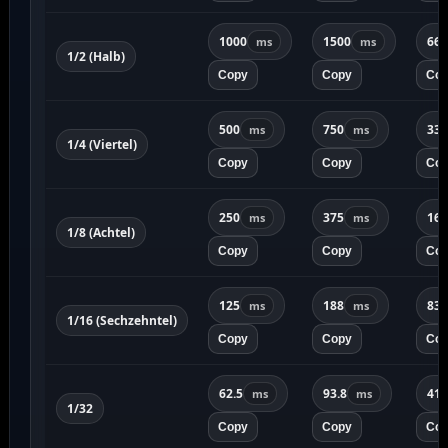
1000
1500
667
ms
ms
1/2 (Halb)
Copy
Copy
Co
500
750
333
ms
ms
1/4 (Viertel)
Copy
Copy
Co
250
375
167
ms
ms
1/8 (Achtel)
Copy
Copy
Co
125
188
83.
ms
ms
1/16 (Sechzehntel)
Copy
Copy
Co
62.5
93.8
41.
ms
ms
1/32
Copy
Copy
Co