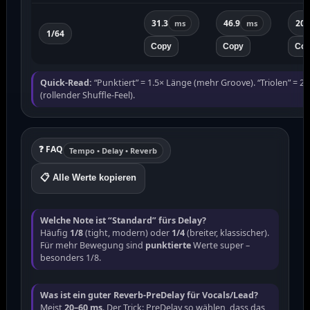
31.3
46.9
20.
ms
ms
1/64
Copy
Copy
Co
Quick-Read:
“Punktiert” = 1.5× Länge (mehr Groove). “Triolen” = 2
(rollender Shuffle-Feel).
❓ FAQ
Tempo • Delay • Reverb
📋 Alle Werte kopieren
Welche Note ist “Standard” fürs Delay?
Häufig
1/8
(tight, modern) oder
1/4
(breiter, klassischer).
Für mehr Bewegung sind
punktierte
Werte super –
besonders 1/8.
Was ist ein guter Reverb-PreDelay für Vocals/Lead?
Meist
20–60 ms
. Der Trick: PreDelay so wählen, dass das