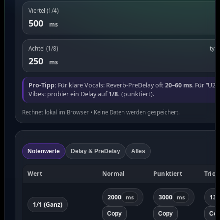
Viertel (1/4)
G
500
ms
Achtel (1/8)
typ
250
ms
Pro-Tipp:
Für klare Vocals: Reverb-PreDelay oft
20–60 ms
. Für “U2
Vibes: probier ein Delay auf
1/8.
(punktiert).
Rechnet lokal im Browser • Keine Daten werden gespeichert.
Notenwerte
Delay & PreDelay
Alles
Wert
Normal
Punktiert
Triol
2000
3000
133
ms
ms
1/1 (Ganz)
Copy
Copy
Co