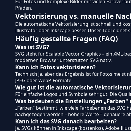
Für Fotos und komplexe Bilder mit vielen Farbverlä
Pfaden.
Vektorisierung vs. manuelle Na
Die automatische Vektorisierung ist schnell und ko
Illustrator oder Inkscape besser. Unser Tool eignet 
Häufig gestellte Fragen (FAQ)
Was ist SVG?
SVG steht für Scalable Vector Graphics – ein XML-b
modernen Browser unterstützen SVG nativ.
Kann ich Fotos vektorisieren?
Technisch ja, aber das Ergebnis ist für Fotos meist n
JPEG oder WebP-Formate.
Wie gut ist die automatische Vektorisieru
Für einfache Logos und Symbole sehr gut. Die Qualitä
Was bedeuten die Einstellungen „Farben"
„Farben" bestimmt, wie viele Farbebenen das SVG ha
nachgezogen werden – höhere Werte = genauere ab
Kann ich das SVG danach bearbeiten?
Ja. SVGs können in Inkscape (kostenlos), Adobe Illu