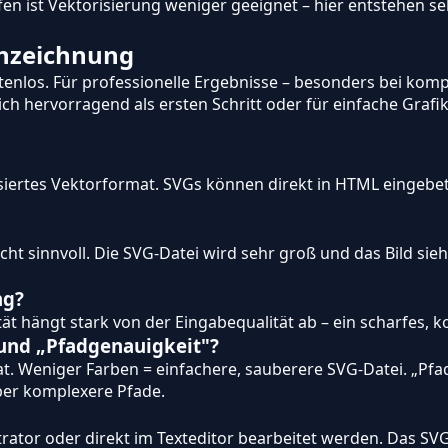
ufen ist Vektorisierung weniger geeignet – hier entstehen
chzeichnung
stenlos. Für professionelle Ergebnisse – besonders bei ko
sich hervorragend als ersten Schritt oder für einfache Grafi
asiertes Vektorformat. SVGs können direkt in HTML eingebe
icht sinnvoll. Die SVG-Datei wird sehr groß und das Bild sieh
ng?
t hängt stark von der Eingabequalität ab – ein scharfes, ko
 und „Pfadgenauigkeit"?
t. Weniger Farben = einfachere, sauberere SVG-Datei. „Pf
er komplexere Pfade.
strator oder direkt im Texteditor bearbeitet werden. Das SV