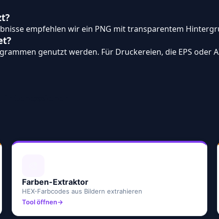
t?
ebnisse empfehlen wir ein PNG mit transparentem Hintergr
et?
grammen genutzt werden. Für Druckereien, die EPS oder AI 
h interessieren
🎨
Farben-Extraktor
HEX-Farbcodes aus Bildern extrahieren
Tool öffnen