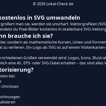
© 2026
Lokal-Check.de
G kostenlos in SVG umwandeln
ergrößert man sie, werden sie unscharf. Vektorgrafiken (SV
ndelst du Pixel-Bilder kostenlos in skalierbare SVG-Vektorg
n brauche ich sie?
aster, sondern als mathematische Kurven, Linien und Formen
t zu verlieren. Ein Logo als SVG ist auf einem Visitenkart
verschiedenen Größen verwendet wird: Logos, Icons, Illustra
ich eine AI-, EPS- oder SVG-Datei erhalten – das sind alles
torisierung?
sten bei:
s
n Umrissen
Zeichnungen
alisieren